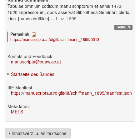
Tabulae omnium codicum manu scriptorum et annis 1470-
1520 impressorum, quos asservat Bibliotheca Seminarii cleric.
Linc. [handschriftlich]
— Linz, 1895
Seite: 7r
Permalink:
https://manuscripta.at/diglit/schiffmann_1895/0013
Kontakt und Feedback:
manuscripta@oeaw.ac.at
Startseite des Bandes
IIIF Manifest:
https://manuscripta.at/diglit/iiif/schiffmann_1895/manifest.json
Metadaten:
METS
Inhaltsverz. u. Volltextsuche