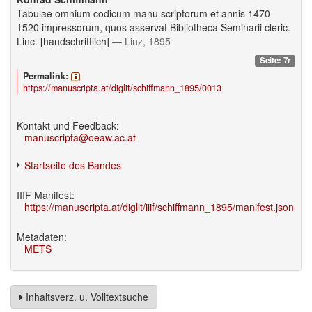
Tabulae omnium codicum manu scriptorum et annis 1470-
1520 impressorum, quos asservat Bibliotheca Seminarii cleric.
Linc. [handschriftlich]
— Linz, 1895
Seite: 7r
Permalink:
https://manuscripta.at/diglit/schiffmann_1895/0013
Kontakt und Feedback:
manuscripta@oeaw.ac.at
Startseite des Bandes
IIIF Manifest:
https://manuscripta.at/diglit/iiif/schiffmann_1895/manifest.json
Metadaten:
METS
Inhaltsverz. u. Volltextsuche