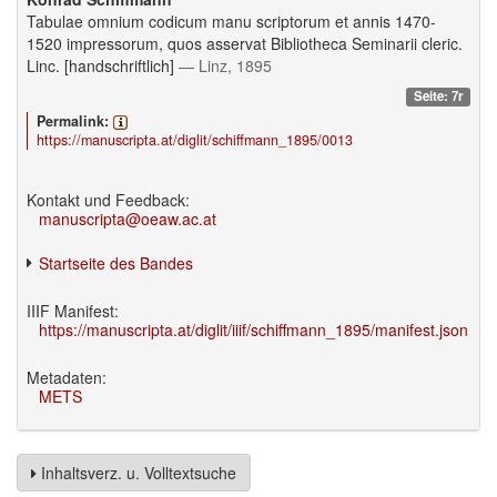
Tabulae omnium codicum manu scriptorum et annis 1470-
1520 impressorum, quos asservat Bibliotheca Seminarii cleric.
Linc. [handschriftlich]
— Linz, 1895
Seite: 7r
Permalink:
https://manuscripta.at/diglit/schiffmann_1895/0013
Kontakt und Feedback:
manuscripta@oeaw.ac.at
Startseite des Bandes
IIIF Manifest:
https://manuscripta.at/diglit/iiif/schiffmann_1895/manifest.json
Metadaten:
METS
Inhaltsverz. u. Volltextsuche