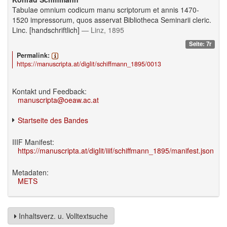
Tabulae omnium codicum manu scriptorum et annis 1470-
1520 impressorum, quos asservat Bibliotheca Seminarii cleric.
Linc. [handschriftlich]
— Linz, 1895
Seite: 7r
Permalink:
https://manuscripta.at/diglit/schiffmann_1895/0013
Kontakt und Feedback:
manuscripta@oeaw.ac.at
Startseite des Bandes
IIIF Manifest:
https://manuscripta.at/diglit/iiif/schiffmann_1895/manifest.json
Metadaten:
METS
Inhaltsverz. u. Volltextsuche