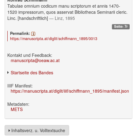
Tabulae omnium codicum manu scriptorum et annis 1470-
1520 impressorum, quos asservat Bibliotheca Seminarii cleric.
Linc. [handschriftlich]
— Linz, 1895
Seite: 7r
Permalink:
https://manuscripta.at/diglit/schiffmann_1895/0013
Kontakt und Feedback:
manuscripta@oeaw.ac.at
Startseite des Bandes
IIIF Manifest:
https://manuscripta.at/diglit/iiif/schiffmann_1895/manifest.json
Metadaten:
METS
Inhaltsverz. u. Volltextsuche