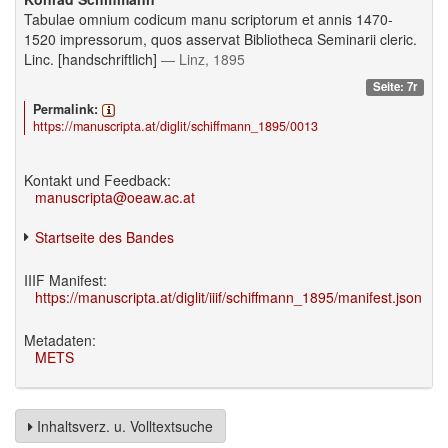
Tabulae omnium codicum manu scriptorum et annis 1470-
1520 impressorum, quos asservat Bibliotheca Seminarii cleric.
Linc. [handschriftlich]
— Linz, 1895
Seite: 7r
Permalink:
https://manuscripta.at/diglit/schiffmann_1895/0013
Kontakt und Feedback:
manuscripta@oeaw.ac.at
Startseite des Bandes
IIIF Manifest:
https://manuscripta.at/diglit/iiif/schiffmann_1895/manifest.json
Metadaten:
METS
Inhaltsverz. u. Volltextsuche