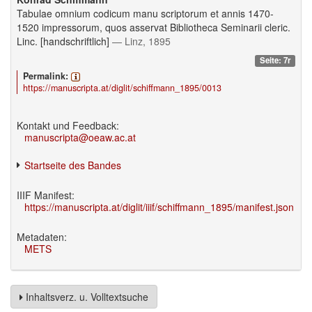
Tabulae omnium codicum manu scriptorum et annis 1470-
1520 impressorum, quos asservat Bibliotheca Seminarii cleric.
Linc. [handschriftlich]
— Linz, 1895
Seite: 7r
Permalink:
https://manuscripta.at/diglit/schiffmann_1895/0013
Kontakt und Feedback:
manuscripta@oeaw.ac.at
Startseite des Bandes
IIIF Manifest:
https://manuscripta.at/diglit/iiif/schiffmann_1895/manifest.json
Metadaten:
METS
Inhaltsverz. u. Volltextsuche