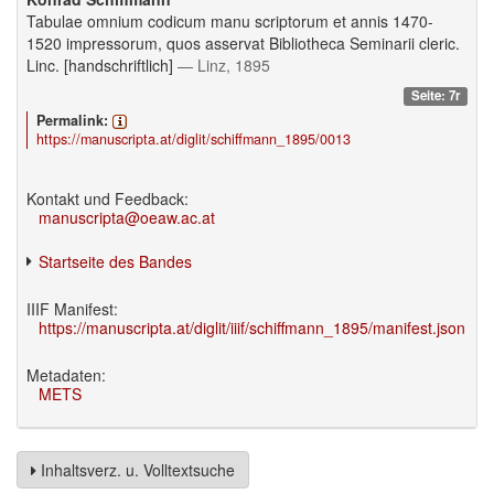
Tabulae omnium codicum manu scriptorum et annis 1470-
1520 impressorum, quos asservat Bibliotheca Seminarii cleric.
Linc. [handschriftlich]
— Linz, 1895
Seite: 7r
Permalink:
https://manuscripta.at/diglit/schiffmann_1895/0013
Kontakt und Feedback:
manuscripta@oeaw.ac.at
Startseite des Bandes
IIIF Manifest:
https://manuscripta.at/diglit/iiif/schiffmann_1895/manifest.json
Metadaten:
METS
Inhaltsverz. u. Volltextsuche