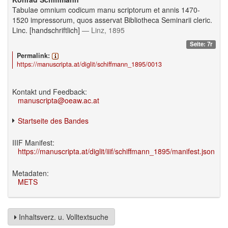
Tabulae omnium codicum manu scriptorum et annis 1470-
1520 impressorum, quos asservat Bibliotheca Seminarii cleric.
Linc. [handschriftlich]
— Linz, 1895
Seite: 7r
Permalink:
https://manuscripta.at/diglit/schiffmann_1895/0013
Kontakt und Feedback:
manuscripta@oeaw.ac.at
Startseite des Bandes
IIIF Manifest:
https://manuscripta.at/diglit/iiif/schiffmann_1895/manifest.json
Metadaten:
METS
Inhaltsverz. u. Volltextsuche