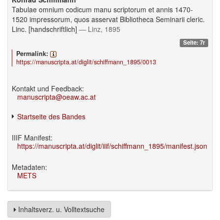
Tabulae omnium codicum manu scriptorum et annis 1470-
1520 impressorum, quos asservat Bibliotheca Seminarii cleric.
Linc. [handschriftlich]
— Linz, 1895
Seite: 7r
Permalink:
https://manuscripta.at/diglit/schiffmann_1895/0013
Kontakt und Feedback:
manuscripta@oeaw.ac.at
Startseite des Bandes
IIIF Manifest:
https://manuscripta.at/diglit/iiif/schiffmann_1895/manifest.json
Metadaten:
METS
Inhaltsverz. u. Volltextsuche