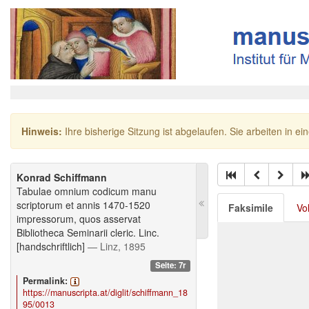
Hinweis:
Ihre bisherige Sitzung ist abgelaufen. Sie arbeiten in ei
Konrad Schiffmann
Tabulae omnium codicum manu
scriptorum et annis 1470-1520
Faksimile
Vo
impressorum, quos asservat
Bibliotheca Seminarii cleric. Linc.
[handschriftlich]
— Linz, 1895
Seite: 7r
Permalink:
https://manuscripta.at/diglit/schiffmann_18
95/0013