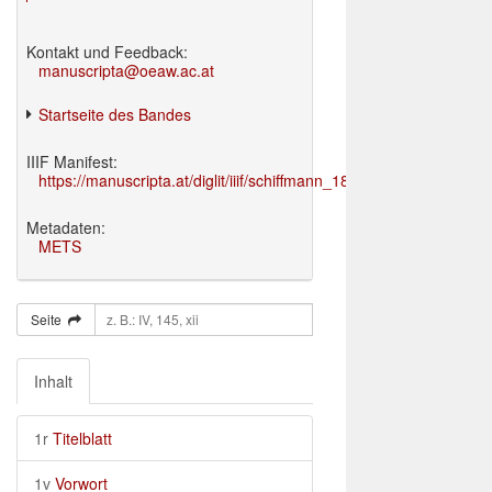
Kontakt und Feedback:
manuscripta@oeaw.ac.at
Startseite des Bandes
IIIF Manifest:
https://manuscripta.at/diglit/iiif/schiffmann_1895/manifest.json
Metadaten:
METS
Seite
Inhalt
1r
Titelblatt
1v
Vorwort