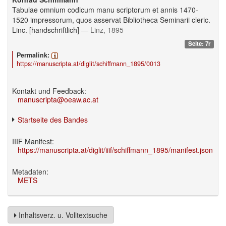
Tabulae omnium codicum manu scriptorum et annis 1470-
1520 impressorum, quos asservat Bibliotheca Seminarii cleric.
Linc. [handschriftlich]
— Linz, 1895
Seite: 7r
Permalink:
https://manuscripta.at/diglit/schiffmann_1895/0013
Kontakt und Feedback:
manuscripta@oeaw.ac.at
Startseite des Bandes
IIIF Manifest:
https://manuscripta.at/diglit/iiif/schiffmann_1895/manifest.json
Metadaten:
METS
Inhaltsverz. u. Volltextsuche