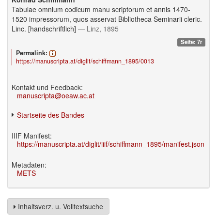
Tabulae omnium codicum manu scriptorum et annis 1470-
1520 impressorum, quos asservat Bibliotheca Seminarii cleric.
Linc. [handschriftlich]
— Linz, 1895
Seite: 7r
Permalink:
https://manuscripta.at/diglit/schiffmann_1895/0013
Kontakt und Feedback:
manuscripta@oeaw.ac.at
Startseite des Bandes
IIIF Manifest:
https://manuscripta.at/diglit/iiif/schiffmann_1895/manifest.json
Metadaten:
METS
Inhaltsverz. u. Volltextsuche