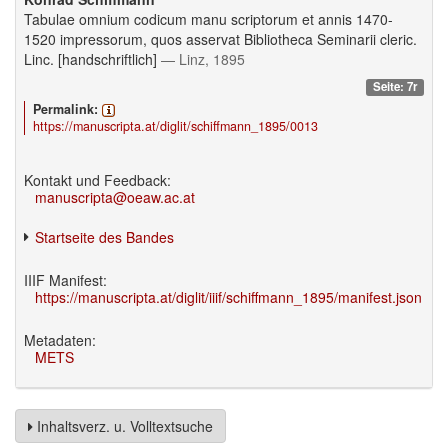
Tabulae omnium codicum manu scriptorum et annis 1470-
1520 impressorum, quos asservat Bibliotheca Seminarii cleric.
Linc. [handschriftlich]
— Linz, 1895
Seite: 7r
Permalink:
https://manuscripta.at/diglit/schiffmann_1895/0013
Kontakt und Feedback:
manuscripta@oeaw.ac.at
Startseite des Bandes
IIIF Manifest:
https://manuscripta.at/diglit/iiif/schiffmann_1895/manifest.json
Metadaten:
METS
Inhaltsverz. u. Volltextsuche