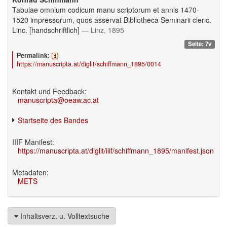
Tabulae omnium codicum manu scriptorum et annis 1470-
1520 impressorum, quos asservat Bibliotheca Seminarii cleric.
Linc. [handschriftlich]
— Linz, 1895
Seite: 7v
Permalink:
https://manuscripta.at/diglit/schiffmann_1895/0014
Kontakt und Feedback:
manuscripta@oeaw.ac.at
Startseite des Bandes
IIIF Manifest:
https://manuscripta.at/diglit/iiif/schiffmann_1895/manifest.json
Metadaten:
METS
Inhaltsverz. u. Volltextsuche