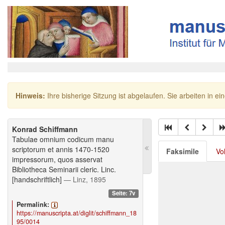
Hinweis:
Ihre bisherige Sitzung ist abgelaufen. Sie arbeiten in ei
Konrad Schiffmann
Tabulae omnium codicum manu
scriptorum et annis 1470-1520
Faksimile
Vo
impressorum, quos asservat
Bibliotheca Seminarii cleric. Linc.
[handschriftlich]
— Linz, 1895
Seite: 7v
Permalink:
https://manuscripta.at/diglit/schiffmann_18
95/0014