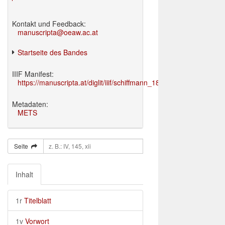
Kontakt und Feedback:
manuscripta@oeaw.ac.at
Startseite des Bandes
IIIF Manifest:
https://manuscripta.at/diglit/iiif/schiffmann_1895/manifest.json
Metadaten:
METS
Seite
Inhalt
1r
Titelblatt
1v
Vorwort