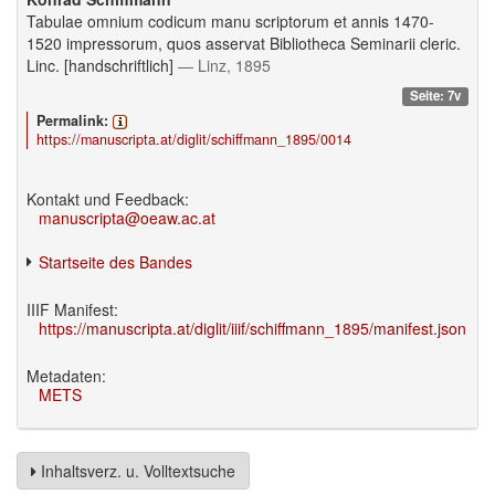
Tabulae omnium codicum manu scriptorum et annis 1470-
1520 impressorum, quos asservat Bibliotheca Seminarii cleric.
Linc. [handschriftlich]
— Linz, 1895
Seite: 7v
Permalink:
https://manuscripta.at/diglit/schiffmann_1895/0014
Kontakt und Feedback:
manuscripta@oeaw.ac.at
Startseite des Bandes
IIIF Manifest:
https://manuscripta.at/diglit/iiif/schiffmann_1895/manifest.json
Metadaten:
METS
Inhaltsverz. u. Volltextsuche