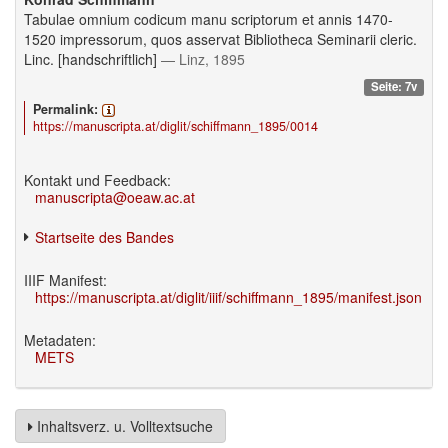
Tabulae omnium codicum manu scriptorum et annis 1470-
1520 impressorum, quos asservat Bibliotheca Seminarii cleric.
Linc. [handschriftlich]
— Linz, 1895
Seite: 7v
Permalink:
https://manuscripta.at/diglit/schiffmann_1895/0014
Kontakt und Feedback:
manuscripta@oeaw.ac.at
Startseite des Bandes
IIIF Manifest:
https://manuscripta.at/diglit/iiif/schiffmann_1895/manifest.json
Metadaten:
METS
Inhaltsverz. u. Volltextsuche