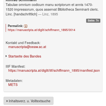
Tabulae omnium codicum manu scriptorum et annis 1470-
1520 impressorum, quos asservat Bibliotheca Seminarii cleric.
Linc. [handschriftlich]
— Linz, 1895
Seite: 7v
Permalink:
https://manuscripta.at/diglit/schiffmann_1895/0014
Kontakt und Feedback:
manuscripta@oeaw.ac.at
Startseite des Bandes
IIIF Manifest:
https://manuscripta.at/diglit/iiif/schiffmann_1895/manifest.json
Metadaten:
METS
Inhaltsverz. u. Volltextsuche