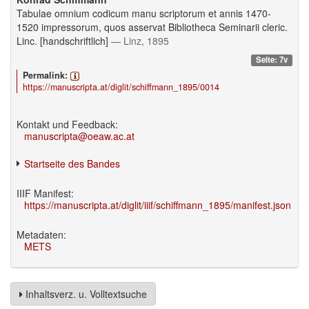
Tabulae omnium codicum manu scriptorum et annis 1470-
1520 impressorum, quos asservat Bibliotheca Seminarii cleric.
Linc. [handschriftlich]
— Linz, 1895
Seite: 7v
Permalink:
https://manuscripta.at/diglit/schiffmann_1895/0014
Kontakt und Feedback:
manuscripta@oeaw.ac.at
Startseite des Bandes
IIIF Manifest:
https://manuscripta.at/diglit/iiif/schiffmann_1895/manifest.json
Metadaten:
METS
Inhaltsverz. u. Volltextsuche