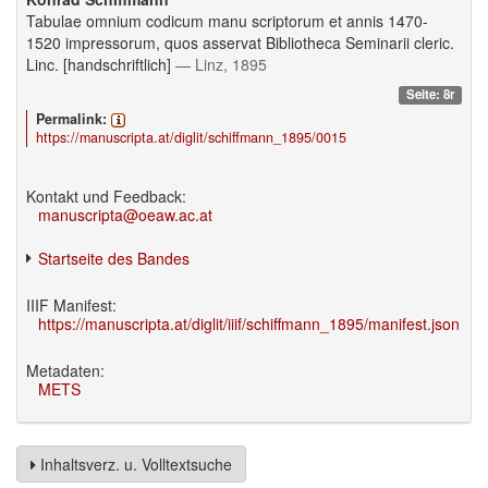
Tabulae omnium codicum manu scriptorum et annis 1470-
1520 impressorum, quos asservat Bibliotheca Seminarii cleric.
Linc. [handschriftlich]
— Linz, 1895
Seite: 8r
Permalink:
https://manuscripta.at/diglit/schiffmann_1895/0015
Kontakt und Feedback:
manuscripta@oeaw.ac.at
Startseite des Bandes
IIIF Manifest:
https://manuscripta.at/diglit/iiif/schiffmann_1895/manifest.json
Metadaten:
METS
Inhaltsverz. u. Volltextsuche