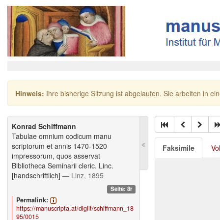
Hinweis:
Ihre bisherige Sitzung ist abgelaufen. Sie arbeiten in ei
Konrad Schiffmann
Tabulae omnium codicum manu
scriptorum et annis 1470-1520
Faksimile
Vo
impressorum, quos asservat
Bibliotheca Seminarii cleric. Linc.
[handschriftlich]
— Linz, 1895
Seite: 8r
Permalink:
https://manuscripta.at/diglit/schiffmann_18
95/0015