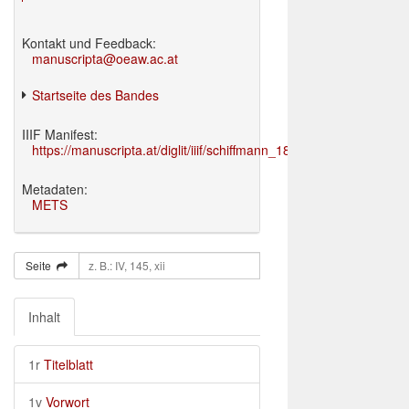
Kontakt und Feedback:
manuscripta@oeaw.ac.at
Startseite des Bandes
IIIF Manifest:
https://manuscripta.at/diglit/iiif/schiffmann_1895/manifest.json
Metadaten:
METS
Seite
Inhalt
1r
Titelblatt
1v
Vorwort