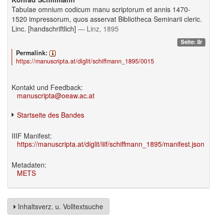
Tabulae omnium codicum manu scriptorum et annis 1470-
1520 impressorum, quos asservat Bibliotheca Seminarii cleric.
Linc. [handschriftlich]
— Linz, 1895
Seite: 8r
Permalink:
https://manuscripta.at/diglit/schiffmann_1895/0015
Kontakt und Feedback:
manuscripta@oeaw.ac.at
Startseite des Bandes
IIIF Manifest:
https://manuscripta.at/diglit/iiif/schiffmann_1895/manifest.json
Metadaten:
METS
Inhaltsverz. u. Volltextsuche