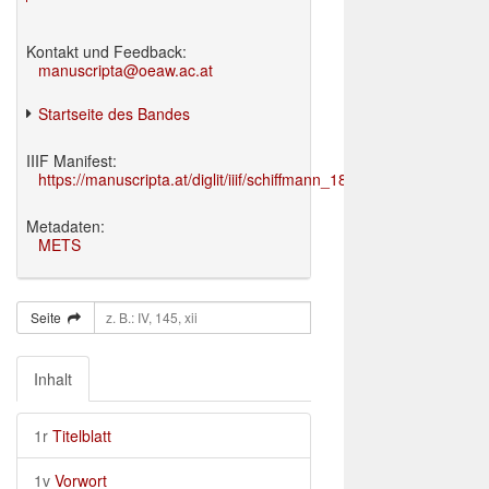
Kontakt und Feedback:
manuscripta@oeaw.ac.at
Startseite des Bandes
IIIF Manifest:
https://manuscripta.at/diglit/iiif/schiffmann_1895/manifest.json
Metadaten:
METS
Seite
Inhalt
1r
Titelblatt
1v
Vorwort