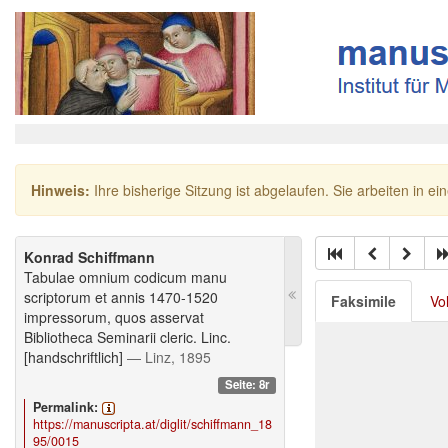
Hinweis:
Ihre bisherige Sitzung ist abgelaufen. Sie arbeiten in ei
Konrad Schiffmann
Tabulae omnium codicum manu
scriptorum et annis 1470-1520
Faksimile
Vo
impressorum, quos asservat
Bibliotheca Seminarii cleric. Linc.
[handschriftlich]
— Linz, 1895
Seite: 8r
Permalink:
https://manuscripta.at/diglit/schiffmann_18
95/0015