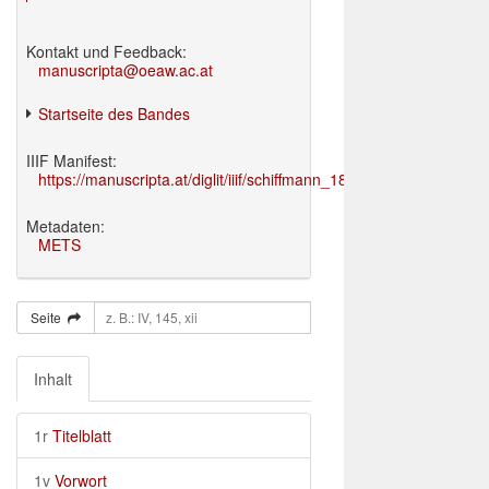
Kontakt und Feedback:
manuscripta@oeaw.ac.at
Startseite des Bandes
IIIF Manifest:
https://manuscripta.at/diglit/iiif/schiffmann_1895/manifest.json
Metadaten:
METS
Seite
Inhalt
1r
Titelblatt
1v
Vorwort