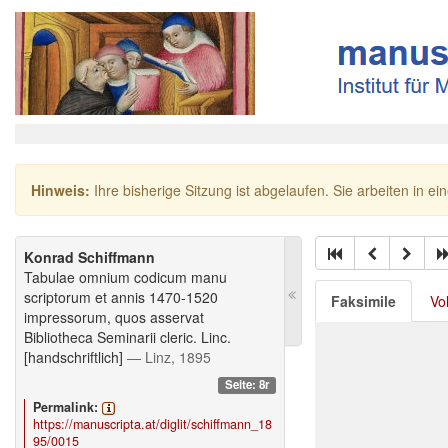
Hinweis:
Ihre bisherige Sitzung ist abgelaufen. Sie arbeiten in ei
Konrad Schiffmann
Tabulae omnium codicum manu
scriptorum et annis 1470-1520
Faksimile
Vo
impressorum, quos asservat
Bibliotheca Seminarii cleric. Linc.
[handschriftlich]
— Linz, 1895
Seite: 8r
Permalink:
https://manuscripta.at/diglit/schiffmann_18
95/0015