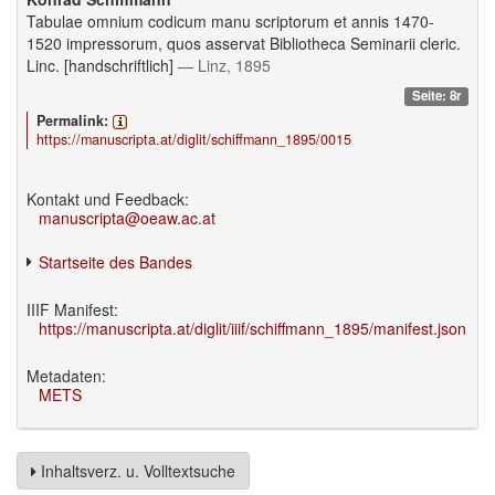
Tabulae omnium codicum manu scriptorum et annis 1470-
1520 impressorum, quos asservat Bibliotheca Seminarii cleric.
Linc. [handschriftlich]
— Linz, 1895
Seite: 8r
Permalink:
https://manuscripta.at/diglit/schiffmann_1895/0015
Kontakt und Feedback:
manuscripta@oeaw.ac.at
Startseite des Bandes
IIIF Manifest:
https://manuscripta.at/diglit/iiif/schiffmann_1895/manifest.json
Metadaten:
METS
Inhaltsverz. u. Volltextsuche