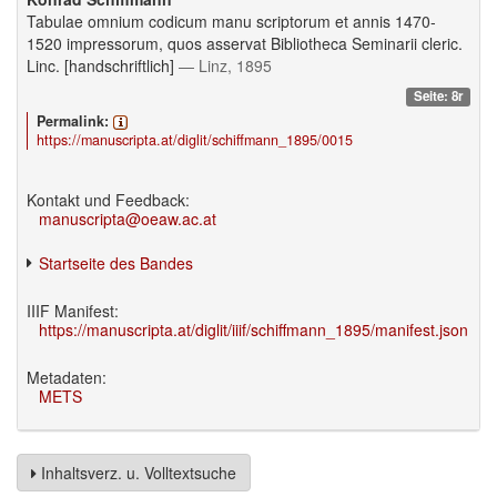
Tabulae omnium codicum manu scriptorum et annis 1470-
1520 impressorum, quos asservat Bibliotheca Seminarii cleric.
Linc. [handschriftlich]
— Linz, 1895
Seite: 8r
Permalink:
https://manuscripta.at/diglit/schiffmann_1895/0015
Kontakt und Feedback:
manuscripta@oeaw.ac.at
Startseite des Bandes
IIIF Manifest:
https://manuscripta.at/diglit/iiif/schiffmann_1895/manifest.json
Metadaten:
METS
Inhaltsverz. u. Volltextsuche