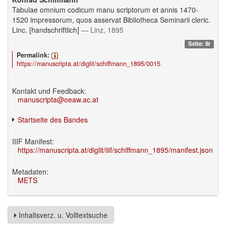
Tabulae omnium codicum manu scriptorum et annis 1470-
1520 impressorum, quos asservat Bibliotheca Seminarii cleric.
Linc. [handschriftlich]
— Linz, 1895
Seite: 8r
Permalink:
https://manuscripta.at/diglit/schiffmann_1895/0015
Kontakt und Feedback:
manuscripta@oeaw.ac.at
Startseite des Bandes
IIIF Manifest:
https://manuscripta.at/diglit/iiif/schiffmann_1895/manifest.json
Metadaten:
METS
Inhaltsverz. u. Volltextsuche