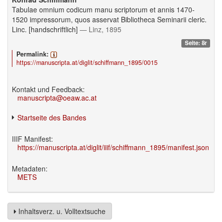
Tabulae omnium codicum manu scriptorum et annis 1470-
1520 impressorum, quos asservat Bibliotheca Seminarii cleric.
Linc. [handschriftlich]
— Linz, 1895
Seite: 8r
Permalink:
https://manuscripta.at/diglit/schiffmann_1895/0015
Kontakt und Feedback:
manuscripta@oeaw.ac.at
Startseite des Bandes
IIIF Manifest:
https://manuscripta.at/diglit/iiif/schiffmann_1895/manifest.json
Metadaten:
METS
Inhaltsverz. u. Volltextsuche