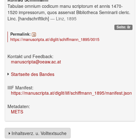
Tabulae omnium codicum manu scriptorum et annis 1470-
1520 impressorum, quos asservat Bibliotheca Seminarii cleric.
Linc. [handschriftlich]
— Linz, 1895
Seite: 8r
Permalink:
https://manuscripta.at/diglit/schiffmann_1895/0015
Kontakt und Feedback:
manuscripta@oeaw.ac.at
Startseite des Bandes
IIIF Manifest:
https://manuscripta.at/diglit/iiif/schiffmann_1895/manifest.json
Metadaten:
METS
Inhaltsverz. u. Volltextsuche