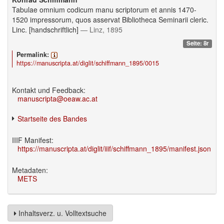
Tabulae omnium codicum manu scriptorum et annis 1470-
1520 impressorum, quos asservat Bibliotheca Seminarii cleric.
Linc. [handschriftlich]
— Linz, 1895
Seite: 8r
Permalink:
https://manuscripta.at/diglit/schiffmann_1895/0015
Kontakt und Feedback:
manuscripta@oeaw.ac.at
Startseite des Bandes
IIIF Manifest:
https://manuscripta.at/diglit/iiif/schiffmann_1895/manifest.json
Metadaten:
METS
Inhaltsverz. u. Volltextsuche