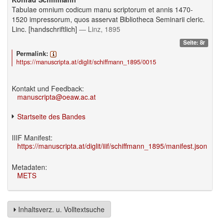
Tabulae omnium codicum manu scriptorum et annis 1470-
1520 impressorum, quos asservat Bibliotheca Seminarii cleric.
Linc. [handschriftlich]
— Linz, 1895
Seite: 8r
Permalink:
https://manuscripta.at/diglit/schiffmann_1895/0015
Kontakt und Feedback:
manuscripta@oeaw.ac.at
Startseite des Bandes
IIIF Manifest:
https://manuscripta.at/diglit/iiif/schiffmann_1895/manifest.json
Metadaten:
METS
Inhaltsverz. u. Volltextsuche