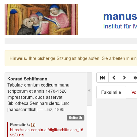
Hinweis:
Ihre bisherige Sitzung ist abgelaufen. Sie arbeiten in ei
Konrad Schiffmann
Tabulae omnium codicum manu
scriptorum et annis 1470-1520
Faksimile
Vo
impressorum, quos asservat
Bibliotheca Seminarii cleric. Linc.
[handschriftlich]
— Linz, 1895
Seite: 8r
Permalink:
https://manuscripta.at/diglit/schiffmann_18
95/0015