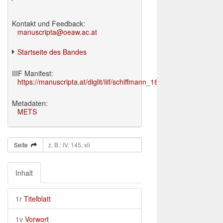
Kontakt und Feedback:
manuscripta@oeaw.ac.at
Startseite des Bandes
IIIF Manifest:
https://manuscripta.at/diglit/iiif/schiffmann_1895/manifest.json
Metadaten:
METS
Seite
Inhalt
1r
Titelblatt
1v
Vorwort