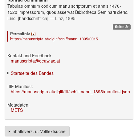
Tabulae omnium codicum manu scriptorum et annis 1470-
1520 impressorum, quos asservat Bibliotheca Seminarii cleric.
Linc. [handschriftlich]
— Linz, 1895
Seite: 8r
Permalink:
https://manuscripta.at/diglit/schiffmann_1895/0015
Kontakt und Feedback:
manuscripta@oeaw.ac.at
Startseite des Bandes
IIIF Manifest:
https://manuscripta.at/diglit/iiif/schiffmann_1895/manifest.json
Metadaten:
METS
Inhaltsverz. u. Volltextsuche