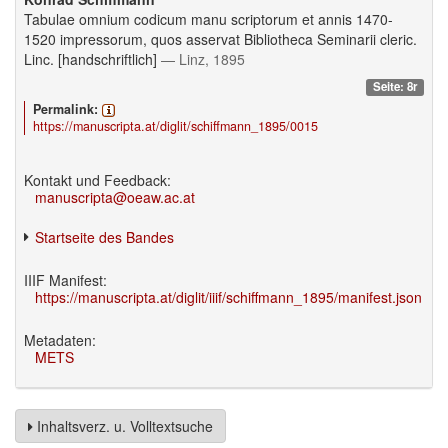
Tabulae omnium codicum manu scriptorum et annis 1470-
1520 impressorum, quos asservat Bibliotheca Seminarii cleric.
Linc. [handschriftlich]
— Linz, 1895
Seite: 8r
Permalink:
https://manuscripta.at/diglit/schiffmann_1895/0015
Kontakt und Feedback:
manuscripta@oeaw.ac.at
Startseite des Bandes
IIIF Manifest:
https://manuscripta.at/diglit/iiif/schiffmann_1895/manifest.json
Metadaten:
METS
Inhaltsverz. u. Volltextsuche