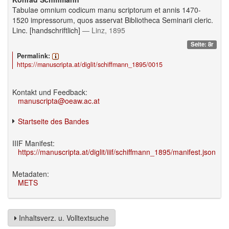
Tabulae omnium codicum manu scriptorum et annis 1470-
1520 impressorum, quos asservat Bibliotheca Seminarii cleric.
Linc. [handschriftlich]
— Linz, 1895
Seite: 8r
Permalink:
https://manuscripta.at/diglit/schiffmann_1895/0015
Kontakt und Feedback:
manuscripta@oeaw.ac.at
Startseite des Bandes
IIIF Manifest:
https://manuscripta.at/diglit/iiif/schiffmann_1895/manifest.json
Metadaten:
METS
Inhaltsverz. u. Volltextsuche