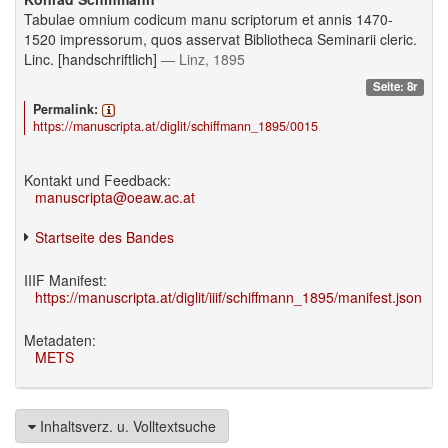
Tabulae omnium codicum manu scriptorum et annis 1470-
1520 impressorum, quos asservat Bibliotheca Seminarii cleric.
Linc. [handschriftlich]
— Linz, 1895
Seite: 8r
Permalink:
https://manuscripta.at/diglit/schiffmann_1895/0015
Kontakt und Feedback:
manuscripta@oeaw.ac.at
Startseite des Bandes
IIIF Manifest:
https://manuscripta.at/diglit/iiif/schiffmann_1895/manifest.json
Metadaten:
METS
Inhaltsverz. u. Volltextsuche