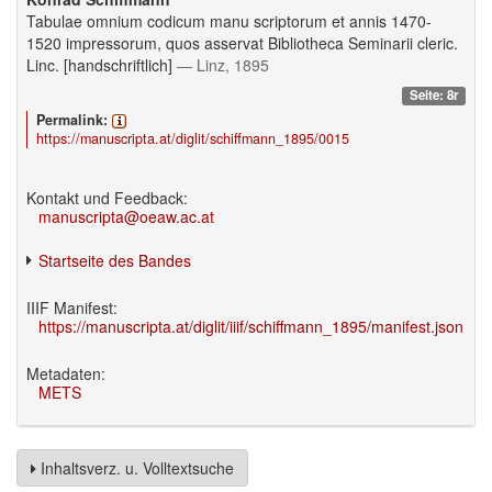
Tabulae omnium codicum manu scriptorum et annis 1470-
1520 impressorum, quos asservat Bibliotheca Seminarii cleric.
Linc. [handschriftlich]
— Linz, 1895
Seite: 8r
Permalink:
https://manuscripta.at/diglit/schiffmann_1895/0015
Kontakt und Feedback:
manuscripta@oeaw.ac.at
Startseite des Bandes
IIIF Manifest:
https://manuscripta.at/diglit/iiif/schiffmann_1895/manifest.json
Metadaten:
METS
Inhaltsverz. u. Volltextsuche