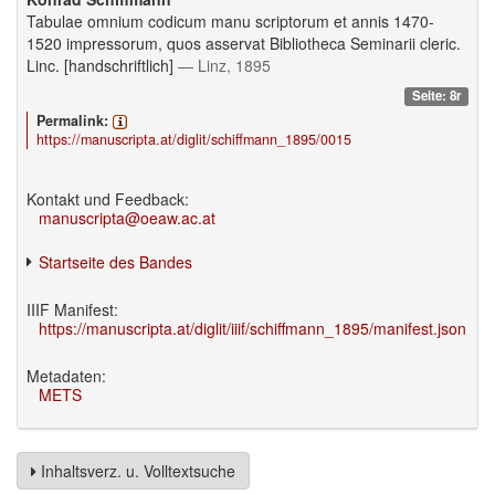
Tabulae omnium codicum manu scriptorum et annis 1470-
1520 impressorum, quos asservat Bibliotheca Seminarii cleric.
Linc. [handschriftlich]
— Linz, 1895
Seite: 8r
Permalink:
https://manuscripta.at/diglit/schiffmann_1895/0015
Kontakt und Feedback:
manuscripta@oeaw.ac.at
Startseite des Bandes
IIIF Manifest:
https://manuscripta.at/diglit/iiif/schiffmann_1895/manifest.json
Metadaten:
METS
Inhaltsverz. u. Volltextsuche