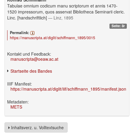
Tabulae omnium codicum manu scriptorum et annis 1470-
1520 impressorum, quos asservat Bibliotheca Seminarii cleric.
Linc. [handschriftlich]
— Linz, 1895
Seite: 8r
Permalink:
https://manuscripta.at/diglit/schiffmann_1895/0015
Kontakt und Feedback:
manuscripta@oeaw.ac.at
Startseite des Bandes
IIIF Manifest:
https://manuscripta.at/diglit/iiif/schiffmann_1895/manifest.json
Metadaten:
METS
Inhaltsverz. u. Volltextsuche