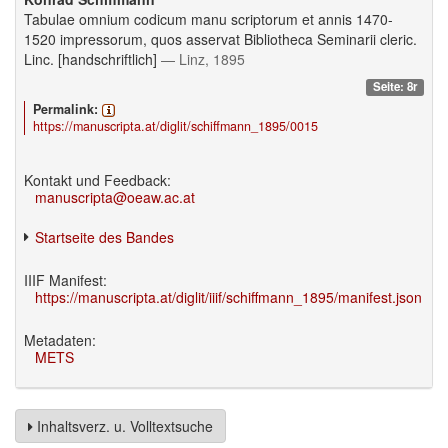
Tabulae omnium codicum manu scriptorum et annis 1470-
1520 impressorum, quos asservat Bibliotheca Seminarii cleric.
Linc. [handschriftlich]
— Linz, 1895
Seite: 8r
Permalink:
https://manuscripta.at/diglit/schiffmann_1895/0015
Kontakt und Feedback:
manuscripta@oeaw.ac.at
Startseite des Bandes
IIIF Manifest:
https://manuscripta.at/diglit/iiif/schiffmann_1895/manifest.json
Metadaten:
METS
Inhaltsverz. u. Volltextsuche