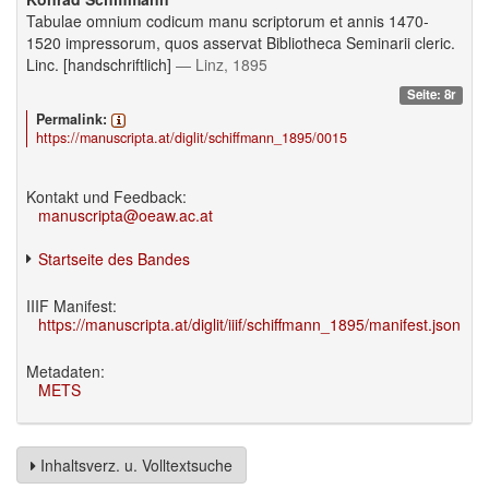
Tabulae omnium codicum manu scriptorum et annis 1470-
1520 impressorum, quos asservat Bibliotheca Seminarii cleric.
Linc. [handschriftlich]
— Linz, 1895
Seite: 8r
Permalink:
https://manuscripta.at/diglit/schiffmann_1895/0015
Kontakt und Feedback:
manuscripta@oeaw.ac.at
Startseite des Bandes
IIIF Manifest:
https://manuscripta.at/diglit/iiif/schiffmann_1895/manifest.json
Metadaten:
METS
Inhaltsverz. u. Volltextsuche