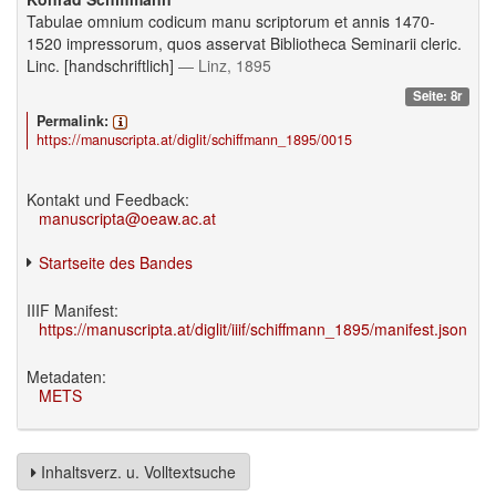
Tabulae omnium codicum manu scriptorum et annis 1470-
1520 impressorum, quos asservat Bibliotheca Seminarii cleric.
Linc. [handschriftlich]
— Linz, 1895
Seite: 8r
Permalink:
https://manuscripta.at/diglit/schiffmann_1895/0015
Kontakt und Feedback:
manuscripta@oeaw.ac.at
Startseite des Bandes
IIIF Manifest:
https://manuscripta.at/diglit/iiif/schiffmann_1895/manifest.json
Metadaten:
METS
Inhaltsverz. u. Volltextsuche