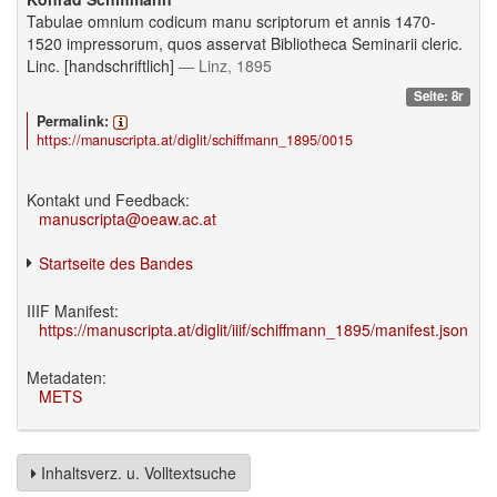
Tabulae omnium codicum manu scriptorum et annis 1470-
1520 impressorum, quos asservat Bibliotheca Seminarii cleric.
Linc. [handschriftlich]
— Linz, 1895
Seite: 8r
Permalink:
https://manuscripta.at/diglit/schiffmann_1895/0015
Kontakt und Feedback:
manuscripta@oeaw.ac.at
Startseite des Bandes
IIIF Manifest:
https://manuscripta.at/diglit/iiif/schiffmann_1895/manifest.json
Metadaten:
METS
Inhaltsverz. u. Volltextsuche