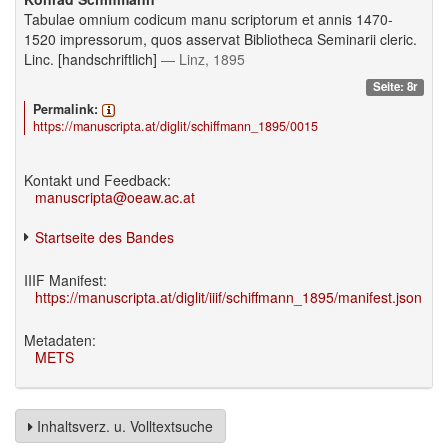
Tabulae omnium codicum manu scriptorum et annis 1470-
1520 impressorum, quos asservat Bibliotheca Seminarii cleric.
Linc. [handschriftlich]
— Linz, 1895
Seite: 8r
Permalink:
https://manuscripta.at/diglit/schiffmann_1895/0015
Kontakt und Feedback:
manuscripta@oeaw.ac.at
Startseite des Bandes
IIIF Manifest:
https://manuscripta.at/diglit/iiif/schiffmann_1895/manifest.json
Metadaten:
METS
Inhaltsverz. u. Volltextsuche