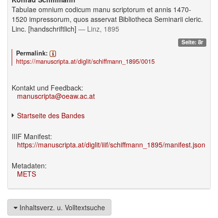
Tabulae omnium codicum manu scriptorum et annis 1470-
1520 impressorum, quos asservat Bibliotheca Seminarii cleric.
Linc. [handschriftlich]
— Linz, 1895
Seite: 8r
Permalink:
https://manuscripta.at/diglit/schiffmann_1895/0015
Kontakt und Feedback:
manuscripta@oeaw.ac.at
Startseite des Bandes
IIIF Manifest:
https://manuscripta.at/diglit/iiif/schiffmann_1895/manifest.json
Metadaten:
METS
Inhaltsverz. u. Volltextsuche