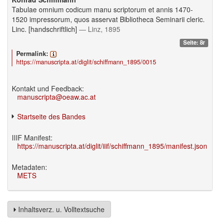
Tabulae omnium codicum manu scriptorum et annis 1470-
1520 impressorum, quos asservat Bibliotheca Seminarii cleric.
Linc. [handschriftlich]
— Linz, 1895
Seite: 8r
Permalink:
https://manuscripta.at/diglit/schiffmann_1895/0015
Kontakt und Feedback:
manuscripta@oeaw.ac.at
Startseite des Bandes
IIIF Manifest:
https://manuscripta.at/diglit/iiif/schiffmann_1895/manifest.json
Metadaten:
METS
Inhaltsverz. u. Volltextsuche