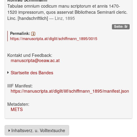
Tabulae omnium codicum manu scriptorum et annis 1470-
1520 impressorum, quos asservat Bibliotheca Seminarii cleric.
Linc. [handschriftlich]
— Linz, 1895
Seite: 8r
Permalink:
https://manuscripta.at/diglit/schiffmann_1895/0015
Kontakt und Feedback:
manuscripta@oeaw.ac.at
Startseite des Bandes
IIIF Manifest:
https://manuscripta.at/diglit/iiif/schiffmann_1895/manifest.json
Metadaten:
METS
Inhaltsverz. u. Volltextsuche