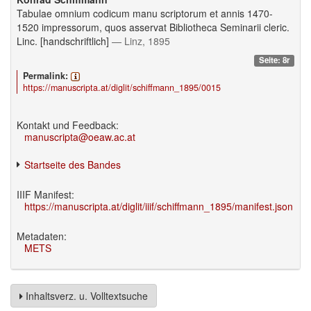
Tabulae omnium codicum manu scriptorum et annis 1470-
1520 impressorum, quos asservat Bibliotheca Seminarii cleric.
Linc. [handschriftlich]
— Linz, 1895
Seite: 8r
Permalink:
https://manuscripta.at/diglit/schiffmann_1895/0015
Kontakt und Feedback:
manuscripta@oeaw.ac.at
Startseite des Bandes
IIIF Manifest:
https://manuscripta.at/diglit/iiif/schiffmann_1895/manifest.json
Metadaten:
METS
Inhaltsverz. u. Volltextsuche