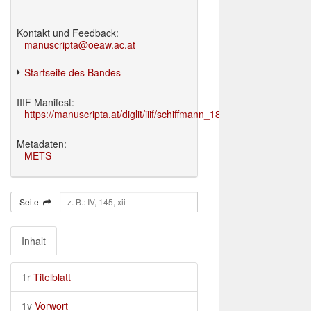
Kontakt und Feedback:
manuscripta@oeaw.ac.at
Startseite des Bandes
IIIF Manifest:
https://manuscripta.at/diglit/iiif/schiffmann_1895/manifest.json
Metadaten:
METS
Seite
Inhalt
1r
Titelblatt
1v
Vorwort