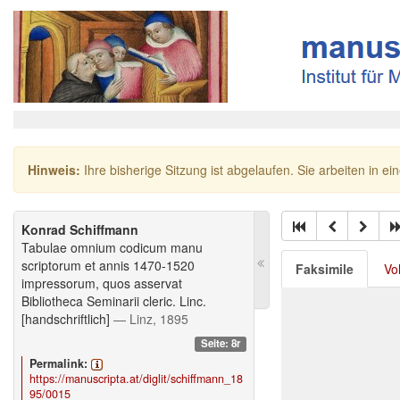
Hinweis:
Ihre bisherige Sitzung ist abgelaufen. Sie arbeiten in ei
Konrad Schiffmann
Tabulae omnium codicum manu
scriptorum et annis 1470-1520
Faksimile
Vo
impressorum, quos asservat
Bibliotheca Seminarii cleric. Linc.
[handschriftlich]
— Linz, 1895
Seite: 8r
Permalink:
https://manuscripta.at/diglit/schiffmann_18
95/0015